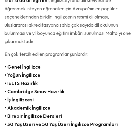
Malta’da dil eğitimi
, İngilizceyi ana dili seviyesinde
öğrenmek isteyen öğrenciler için Avrupa’nın en popüler
seçeneklerinden biridir. İngilizcenin resmî dil olması,
uluslararası akreditasyona sahip çok sayıda dil okulunun
bulunması ve yıl boyunca eğitim imkânı sunulması Malta’yı öne
çıkarmaktadır.
En çok tercih edilen programlar şunlardır:
• Genel İngilizce
• Yoğun İngilizce
• IELTS Hazırlık
• Cambridge Sınav Hazırlık
• İş İngilizcesi
• Akademik İngilizce
• Birebir İngilizce Dersleri
• 30 Yaş Üzeri ve 50 Yaş Üzeri İngilizce Programları