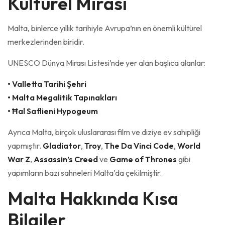
Kültürel Mirası
Malta, binlerce yıllık tarihiyle Avrupa’nın en önemli kültürel
merkezlerinden biridir.
UNESCO Dünya Mirası Listesi’nde yer alan başlıca alanlar:
• Valletta Tarihi Şehri
• Malta Megalitik Tapınakları
• Ħal Saflieni Hypogeum
Ayrıca Malta, birçok uluslararası film ve diziye ev sahipliği
yapmıştır.
Gladiator
,
Troy
,
The Da Vinci Code
,
World
War Z
,
Assassin’s Creed
ve
Game of Thrones
gibi
yapımların bazı sahneleri Malta’da çekilmiştir.
Malta Hakkında Kısa
Bilgiler