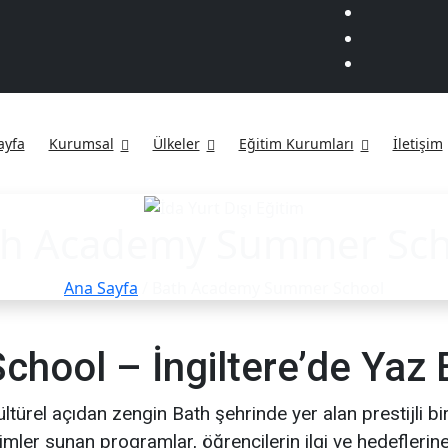
ayfa
Kurumsal
Ülkeler
Eğitim Kurumları
İletişim
th Academy Summer Sch
Ana Sayfa
/ Bath Academy Summer School
ool – İngiltere’de Yaz E
ültürel açıdan zengin Bath şehrinde yer alan prestijli
imler sunan programlar, öğrencilerin ilgi ve hedeflerine