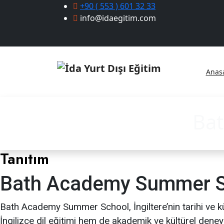
+90 ( 553 ) 601 32 33
info@idaegitim.com
Anas
Ba
Tanıtım
Bath Academy Summer Sch
Bath Academy Summer School, İngiltere’nin tarihi ve k
İngilizce dil eğitimi hem de akademik ve kültürel deney