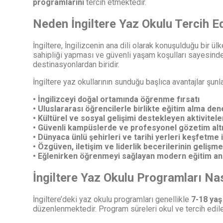
programlarını
tercih etmektedir.
Neden İngiltere Yaz Okulu Tercih Ed
İngiltere, İngilizcenin ana dili olarak konuşulduğu bir 
sahipliği yapması ve güvenli yaşam koşulları sayesinde
destinasyonlardan biridir.
İngiltere yaz okullarının sunduğu başlıca avantajlar şunla
• İngilizceyi doğal ortamında öğrenme fırsatı
• Uluslararası öğrencilerle birlikte eğitim alma den
• Kültürel ve sosyal gelişimi destekleyen aktivitele
• Güvenli kampüslerde ve profesyonel gözetim alt
• Dünyaca ünlü şehirleri ve tarihi yerleri keşfetme
• Özgüven, iletişim ve liderlik becerilerinin gelişme
• Eğlenirken öğrenmeyi sağlayan modern eğitim anl
İngiltere Yaz Okulu Programları Nası
İngiltere’deki yaz okulu programları genellikle
7-18 yaş
düzenlenmektedir. Program süreleri okul ve tercih edi