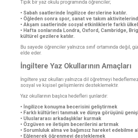
Tipik bir yaz okulu programında öğrenciler;
• Sabah saatlerinde İngilizce derslerine katılır.
• Öğleden sonra spor, sanat ve takım aktivitelerinde
• Akşam saatlerinde sosyal etkinliklerle farklı ülke
• Hafta sonlarında Londra, Oxford, Cambridge, Bri
kültürel gezilere katılır.
Bu sayede öğrenciler yalnızca sınıf ortamında değil, gün
elde eder.
İngiltere Yaz Okullarının Amaçları
İngiltere yaz okulları yalnızca dil öğretmeyi hedeflem
sosyal ve kişisel gelişimlerini desteklemektir.
Yaz okullarının başlıca hedefleri şunlardır:
• İngilizce konuşma becerisini geliştirmek
• Farklı kültürleri tanımak ve dünya görüşünü geni
• Uluslararası arkadaşlıklar kurmak
• Özgüven ve iletişim becerilerini artırmak
• Sorumluluk alma ve bağımsız hareket edebilme al
• Eğlenerek öğrenmeyi desteklemek