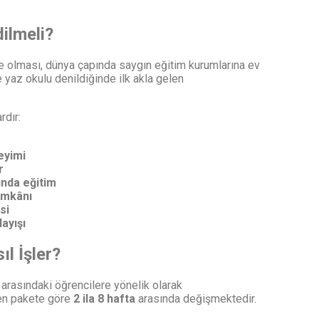
ilmeli?
ülke olması, dünya çapında saygın eğitim kurumlarına ev
 yaz okulu denildiğinde ilk akla gelen
rdır:
eyimi
r
ında eğitim
 imkânı
si
ayışı
l İşler?
arasındaki öğrencilere yönelik olarak
len pakete göre
2 ila 8 hafta
arasında değişmektedir.