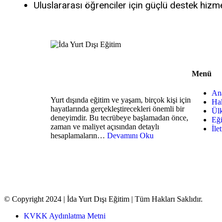
Uluslararası öğrenciler için güçlü destek hizme
Menü
An
Yurt dışında eğitim ve yaşam, birçok kişi için
Ha
hayatlarında gerçekleştirecekleri önemli bir
Ülk
deneyimdir. Bu tecrübeye başlamadan önce,
Eği
zaman ve maliyet açısından detaylı
İle
hesaplamaların…
Devamını Oku
© Copyright 2024 | İda Yurt Dışı Eğitim | Tüm Hakları Saklıdır.
KVKK Aydınlatma Metni