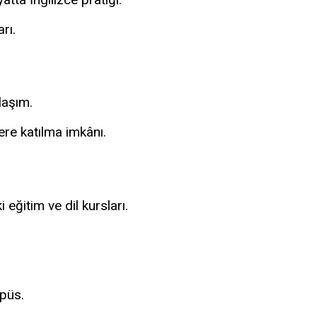
rı.
laşım.
lere katılma imkânı.
eğitim ve dil kursları.
mpüs.