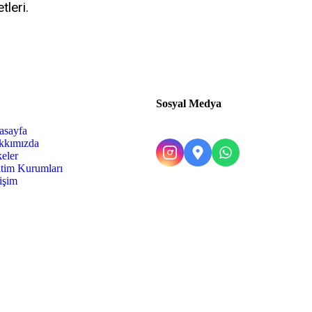
tleri.
Sosyal Medya
asayfa
kkımızda
eler
tim Kurumları
tişim