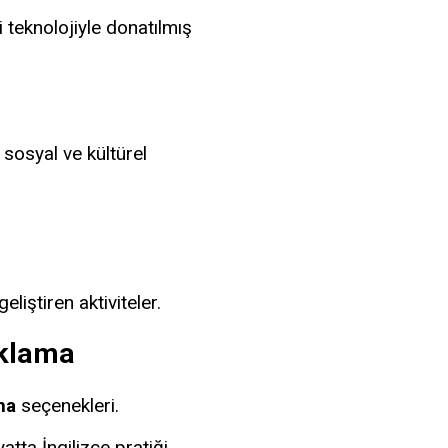
i teknolojiyle donatılmış
sosyal ve kültürel
liştiren aktiviteler.
aklama
ma
seçenekleri.
tta İngilizce pratiği.