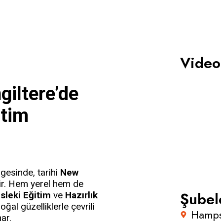
Video
giltere’de
itim
lgesinde, tarihi
New
idir. Hem yerel hem de
Şubel
sleki Eğitim
ve
Hazırlık
oğal güzelliklerle çevrili
Hamps
ar.