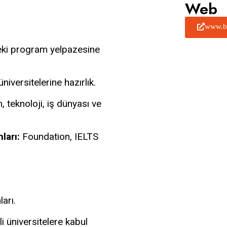
Web
www.br
eki program yelpazesine
niversitelerine hazırlık.
, teknoloji, iş dünyası ve
ları:
Foundation, IELTS
arı.
i üniversitelere kabul