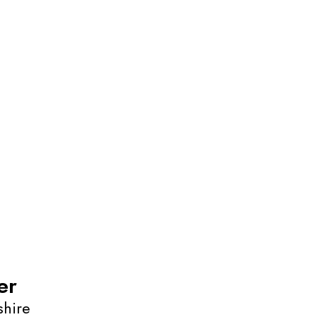
er
hire