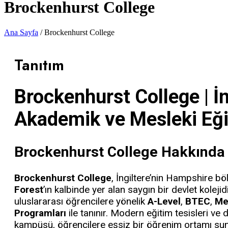
Brockenhurst College
Ana Sayfa
/ Brockenhurst College
Tanıtım
Brockenhurst College | İn
Akademik ve Mesleki Eğ
Brockenhurst College Hakkında
Brockenhurst College
, İngiltere’nin Hampshire bö
Forest
’ın kalbinde yer alan saygın bir devlet kolej
uluslararası öğrencilere yönelik
A-Level
,
BTEC
,
Me
Programları
ile tanınır. Modern eğitim tesisleri ve d
kampüsü, öğrencilere eşsiz bir öğrenim ortamı sun