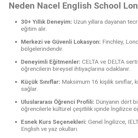
Neden Nacel English School Lo
30+ Yıllık Deneyim:
Uzun yıllara dayanan tecrüb
eğitim alır.
Merkezi ve Güvenli Lokasyon:
Finchley, Londr
bölgelerindendir.
Deneyimli Eğitmenler:
CELTA ve DELTA sertif
öğrencilerin bireysel ihtiyaçlarına odaklanır.
Küçük Sınıflar:
Maksimum 16 kişilik sınıflar, ki
sağlar.
Uluslararası Öğrenci Profili:
Dünyanın dört bi
öğrencilerle kültürel çeşitlilik içinde İngilizce 
Esnek Kurs Seçenekleri:
Genel İngilizce, IE
English ve yaz okulları.