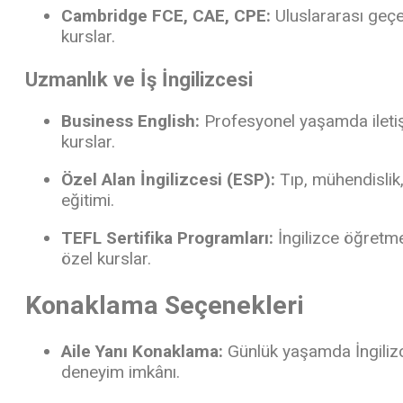
Cambridge FCE, CAE, CPE:
Uluslararası geçerl
kurslar.
Uzmanlık ve İş İngilizcesi
Business English:
Profesyonel yaşamda iletişi
kurslar.
Özel Alan İngilizcesi (ESP):
Tıp, mühendislik,
eğitimi.
TEFL Sertifika Programları:
İngilizce öğretme
özel kurslar.
Konaklama Seçenekleri
Aile Yanı Konaklama:
Günlük yaşamda İngilizce
deneyim imkânı.