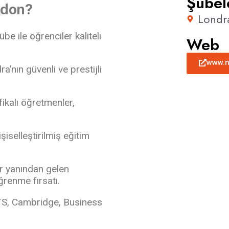
Şubel
ndon?
Londr
e ile öğrenciler kaliteli
Web
www.n
a’nın güvenli ve prestijli
ikalı öğretmenler,
şiselleştirilmiş eğitim
r yanından gelen
öğrenme fırsatı.
LTS, Cambridge, Business