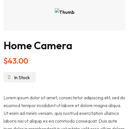
Home Camera
$
43.00
In Stock
Lorem ipsum dolor sit amet, consectetur adipiscing elit, sed do
eiusmod tempor incididunt ut labore et dolore magna aliqua.
Ut enim ad minim veniam, quis nostrud exercitation ullamco
laboris nisi ut aliquip ex ea commodo consequat. Duis aute
irure dolor in reprehenderit in voluptate velit esse cillum dolore