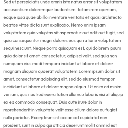
Sed ut perspiciatis unde omnis iste natus error sit voluptatem
accusantium doloremque laudantium, totam rem aperiam,
eaque ipsa quae ab illo inventore veritatis et quasi architecto
beatae vitae dicta sunt explicabo. Nemo enim ipsam
voluptatem quia voluptas sit aspernatur aut odit aut fugit, sed
quia consequuntur magni dolores eos qui ratione voluptatem
sequi nesciunt. Neque porro quisquam est, qui dolorem ipsum
quia dolor sit amet, consectetur, adipisci velit, sed quia non
numquam eius modi tempora incidunt ut labore et dolore
magnam aliquam quaerat voluptatem.Lorem ipsum dolor sit
amet, consectetur adipiscing elit, sed do eiusmod tempor
incididunt ut labore et dolore magna aliqua. Ut enim ad minim
veniam, quis nostrud exercitation ullamco laboris nisi ut aliquip
ex ea commodo consequat. Duis aute irure dolor in
reprehenderit in voluptate velit esse cillum dolore eu fugiat
nulla pariatur. Excepteur sint occaecat cupidatat non
proident, sunt in culpa qui officia deserunt mollit anim id est