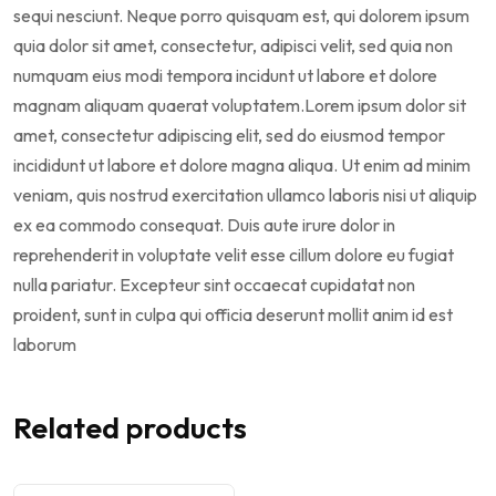
sequi nesciunt. Neque porro quisquam est, qui dolorem ipsum
quia dolor sit amet, consectetur, adipisci velit, sed quia non
numquam eius modi tempora incidunt ut labore et dolore
magnam aliquam quaerat voluptatem.Lorem ipsum dolor sit
amet, consectetur adipiscing elit, sed do eiusmod tempor
incididunt ut labore et dolore magna aliqua. Ut enim ad minim
veniam, quis nostrud exercitation ullamco laboris nisi ut aliquip
ex ea commodo consequat. Duis aute irure dolor in
reprehenderit in voluptate velit esse cillum dolore eu fugiat
nulla pariatur. Excepteur sint occaecat cupidatat non
proident, sunt in culpa qui officia deserunt mollit anim id est
laborum
Related products