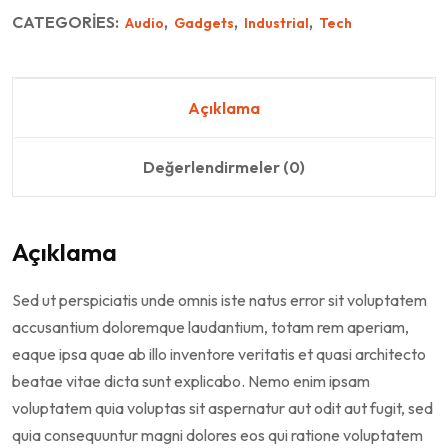
CATEGORIES:
,
,
,
Audio
Gadgets
Industrial
Tech
Açıklama
Değerlendirmeler (0)
Açıklama
Sed ut perspiciatis unde omnis iste natus error sit voluptatem
accusantium doloremque laudantium, totam rem aperiam,
eaque ipsa quae ab illo inventore veritatis et quasi architecto
beatae vitae dicta sunt explicabo. Nemo enim ipsam
voluptatem quia voluptas sit aspernatur aut odit aut fugit, sed
quia consequuntur magni dolores eos qui ratione voluptatem