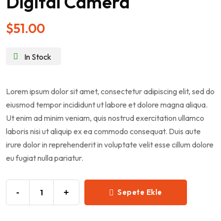
Digital Camera
$
51.00
In Stock
Lorem ipsum dolor sit amet, consectetur adipiscing elit, sed do
eiusmod tempor incididunt ut labore et dolore magna aliqua.
Ut enim ad minim veniam, quis nostrud exercitation ullamco
laboris nisi ut aliquip ex ea commodo consequat. Duis aute
irure dolor in reprehenderit in voluptate velit esse cillum dolore
eu fugiat nulla pariatur.
-
+
Sepete Ekle