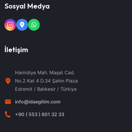
Sosyal Medya
İletişim
Hamidiye Mah. Maşat Cad.
No.2 Kat 4 D.34 Şahin Plaza
Edremit / Balıkesir / Türkiye
info@idaegitim.com
+90 ( 553 ) 601 32 33