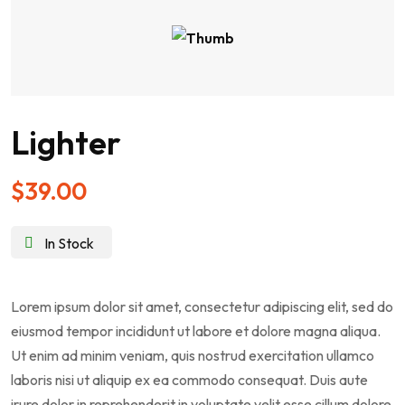
Lighter
$
39.00
In Stock
Lorem ipsum dolor sit amet, consectetur adipiscing elit, sed do
eiusmod tempor incididunt ut labore et dolore magna aliqua.
Ut enim ad minim veniam, quis nostrud exercitation ullamco
laboris nisi ut aliquip ex ea commodo consequat. Duis aute
irure dolor in reprehenderit in voluptate velit esse cillum dolore