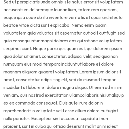
Sed ut perspiciatis unde omnis iste natus error sit voluptatem
accusantium doloremque laudantium, totam rem aperiam,
eaque ipsa quae ab illo inventore veritatis et quasi architecto
beatae vitae dicta sunt explicabo. Nemo enim ipsam
voluptatem quia voluptas sit aspernatur aut odit aut fugit, sed
quia consequuntur magni dolores eos qui ratione voluptatem
sequi nesciunt. Neque porro quisquam est, qui dolorem ipsum
quia dolor sit amet, consectetur, adipisci velit, sed quia non
numquam eius modi tempora incidunt ut labore et dolore
magnam aliquam quaerat voluptatem.Lorem ipsum dolor sit
amet, consectetur adipiscing elit, sed do eiusmod tempor
incididunt ut labore et dolore magna aliqua. Ut enim ad minim
veniam, quis nostrud exercitation ullamco laboris nisi ut aliquip
ex ea commodo consequat. Duis aute irure dolor in
reprehenderit in voluptate velit esse cillum dolore eu fugiat
nulla pariatur. Excepteur sint occaecat cupidatat non
proident, sunt in culpa qui officia deserunt mollit anim id est