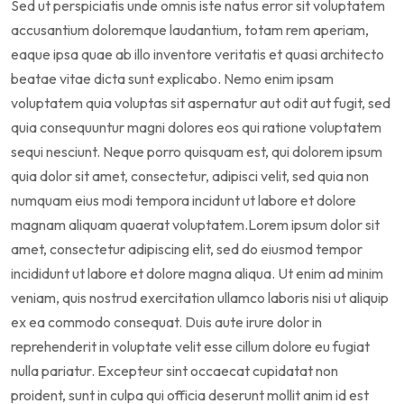
Sed ut perspiciatis unde omnis iste natus error sit voluptatem
accusantium doloremque laudantium, totam rem aperiam,
eaque ipsa quae ab illo inventore veritatis et quasi architecto
beatae vitae dicta sunt explicabo. Nemo enim ipsam
voluptatem quia voluptas sit aspernatur aut odit aut fugit, sed
quia consequuntur magni dolores eos qui ratione voluptatem
sequi nesciunt. Neque porro quisquam est, qui dolorem ipsum
quia dolor sit amet, consectetur, adipisci velit, sed quia non
numquam eius modi tempora incidunt ut labore et dolore
magnam aliquam quaerat voluptatem.Lorem ipsum dolor sit
amet, consectetur adipiscing elit, sed do eiusmod tempor
incididunt ut labore et dolore magna aliqua. Ut enim ad minim
veniam, quis nostrud exercitation ullamco laboris nisi ut aliquip
ex ea commodo consequat. Duis aute irure dolor in
reprehenderit in voluptate velit esse cillum dolore eu fugiat
nulla pariatur. Excepteur sint occaecat cupidatat non
proident, sunt in culpa qui officia deserunt mollit anim id est