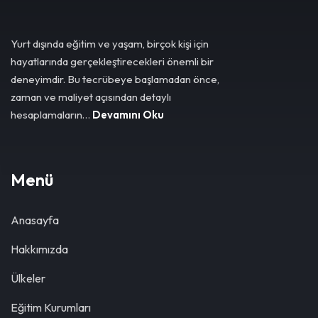
Yurt dışında eğitim ve yaşam, birçok kişi için
hayatlarında gerçekleştirecekleri önemli bir
deneyimdir. Bu tecrübeye başlamadan önce,
zaman ve maliyet açısından detaylı
hesaplamaların…
Devamını Oku
Menü
Anasayfa
Hakkımızda
Ülkeler
Eğitim Kurumları